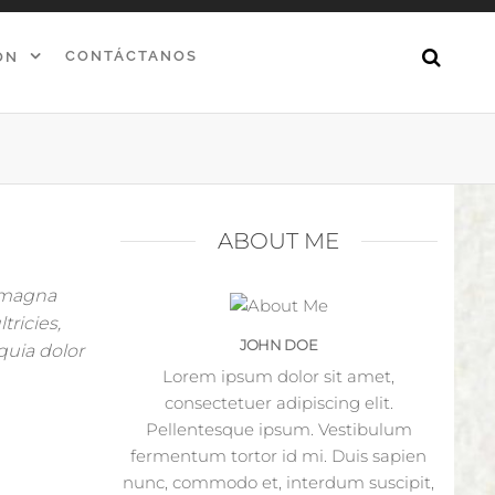
CONTÁCTANOS
ÓN
ABOUT ME
n magna
tricies,
JOHN DOE
quia dolor
Lorem ipsum dolor sit amet,
consectetuer adipiscing elit.
Pellentesque ipsum. Vestibulum
fermentum tortor id mi. Duis sapien
nunc, commodo et, interdum suscipit,