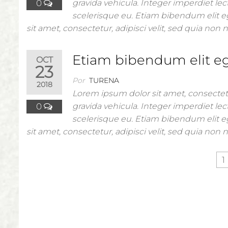
0
gravida vehicula. Integer imperdiet lect
scelerisque eu. Etiam bibendum elit e
sit amet, consectetur, adipisci velit, sed quia n
Etiam bibendum elit eg
OCT
23
Por
TURENA
2018
Lorem ipsum dolor sit amet, consectetu
0
gravida vehicula. Integer imperdiet lect
scelerisque eu. Etiam bibendum elit e
sit amet, consectetur, adipisci velit, sed quia n
1