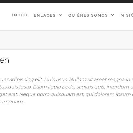
INICIO
ENLACES
QUIÉNES SOMOS
MISI
ven
er adipiscing elit. Duis risus. Nullam sit amet magna i
us quis justo. Etiam ligula pede, sagittis quis, interdum ul
get erat. Neque porro quisquam est, qui dolorem ipsum 
on numquam…
d