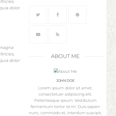
tricies,
quia dolor
n magna
tricies,
ABOUT ME
quia dolor
JOHN DOE
Lorem ipsum dolor sit amet,
consectetuer adipiscing elit.
Pellentesque ipsum. Vestibulum
fermentum tortor id mi. Duis sapien
nunc, commodo et, interdum suscipit,