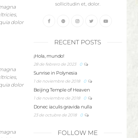
sollicitudin et, dolor.
n magna
tricies,
quia dolor
RECENT POSTS
¡Hola, mundo!
28 de febrero de 2023
0
n magna
Sunrise in Polynesia
tricies,
1 de noviembre de 2018
0
quia dolor
Beijing Temple of Heaven
1 de noviembre de 2018
0
Donec iaculis gravida nulla
23 de octubre de 2018
0
n magna
FOLLOW ME