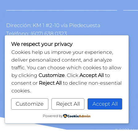
Dirección: KM 1 #2-10 vía Piedecuesta
Teléfono: (607) 638 0323
E-mail: economatoprovincial@laturena.co
We respect your privacy
Cookies help us improve your experience,
deliver personalized content, and analyze
traffic. You can choose which cookies to allow
by clicking
Customize
. Click
Accept All
to
consent or
Reject All
to decline non-essential
cookies.
Customize
Reject All
Accept All
Powered by
© 2023 Her