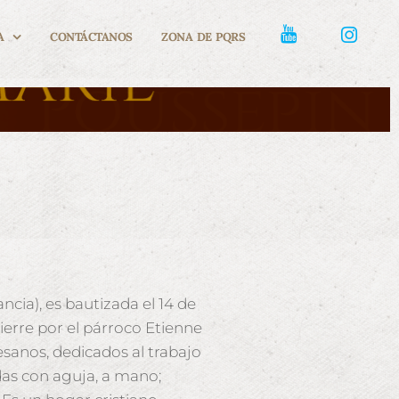
A
CONTÁCTANOS
ZONA DE PQRS
cia), es bautizada el 14 de
Pierre por el párroco Etienne
esanos, dedicados al trabajo
das con aguja, a mano;