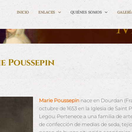
INICIO
ENLACES
QUIÉNES SOMOS
GALERÍ
e Poussepin
Marie Poussepin
nace en Dourdan (Fran
octubre de 1653 en la Iglesia de Saint 
Legou. Pertenece a una familia de art
de confección de medias de seda, teji