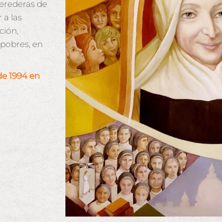
herederas de
 a las
ción,
 pobres, en
e 1994 en