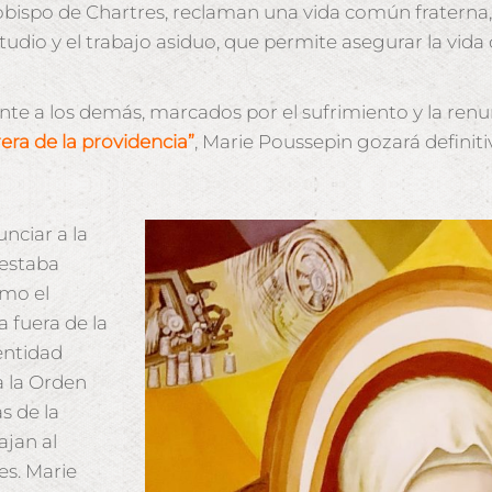
 obispo de Chartres, reclaman una vida común fraterna
 estudio y el trabajo asiduo, que permite asegurar la vida
 a los demás, marcados por el sufrimiento y la renunci
rera de la providencia”
, Marie Poussepin gozará definit
nciar a la
 estaba
omo el
 fuera de la
entidad
a la Orden
s de la
ajan al
es. Marie