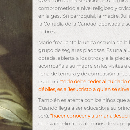
gozan de buena situación económica. 
comprometido a nivel religioso y cívico
en la gestión parroquial; la madre, Jul
la Cofradía de la Caridad, dedicada a 
pobres.
Marie frecuenta la única escuela de la 
grupo de seglares piadosas. Es una al
dotada, abierta a los otros y a la pie
acompaña a su madre en las visitas a 
llena de ternura y de compasión ante 
escribirá
“todo debe ceder al cuidado d
débiles, es a Jesucristo a quien se sirv
También es atenta con los niños que asi
Cuando llega a ser educadora su prin
será,
“hacer conocer y a amar a Jesucri
del evangelio a los alumnos de su pe