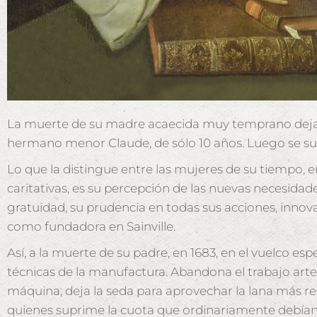
La muerte de su madre acaecida muy temprano deja so
hermano menor Claude, de sólo 10 años. Luego se suc
Lo que la distingue entre las mujeres de su tiempo, en
caritativas, es su percepción de las nuevas necesidade
gratuidad, su prudencia en todas sus acciones, inno
como fundadora en Sainville.
Así, a la muerte de su padre, en 1683, en el vuelco es
técnicas de la manufactura. Abandona el trabajo artesa
máquina; deja la seda para aprovechar la lana más re
quienes suprime la cuota que ordinariamente debían 