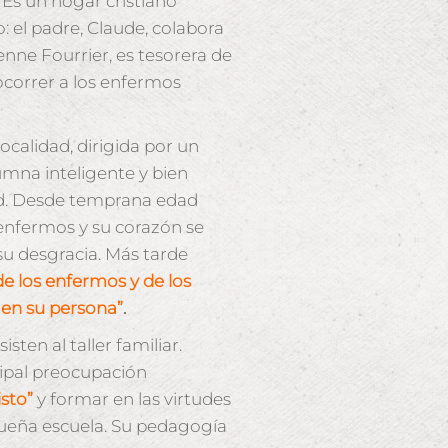
Es un hogar cristiano
: el padre, Claude, colabora
ienne Fourrier, es tesorera de
socorrer a los enfermos
localidad, dirigida por un
umna inteligente y bien
dad. Desde temprana edad
enfermos y su corazón se
su desgracia. Más tarde
e los enfermos y de los
e en su persona”
.
sten al taller familiar.
cipal preocupación
sto”
y formar en las virtudes
queña escuela. Su pedagogía