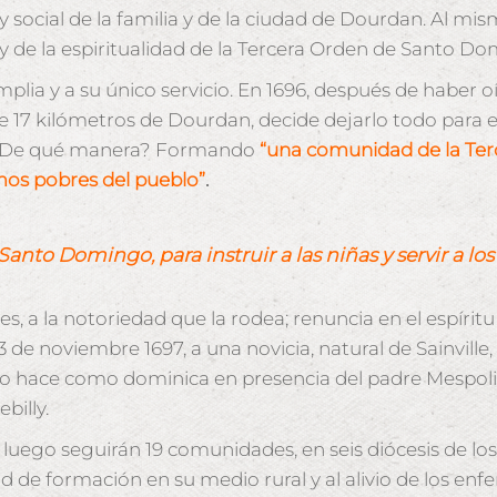
social de la familia y de la ciudad de Dourdan. Al mis
s y de la espiritualidad de la Tercera Orden de Santo D
lia y a su único servicio. En 1696, después de haber o
tante 17 kilómetros de Dourdan, decide dejarlo todo par
De qué manera? Formando
“una comunidad de la Ter
rmos pobres del pueblo”
.
nto Domingo, para instruir a las niñas y servir a lo
s, a la notoriedad que la rodea; renuncia en el espíritu
3 de noviembre 1697, a una novicia, natural de Sainvill
Lo hace como dominica en presencia del padre Mespolié
billy.
, luego seguirán 19 comunidades, en seis diócesis de lo
d de formación en su medio rural y al alivio de los enf