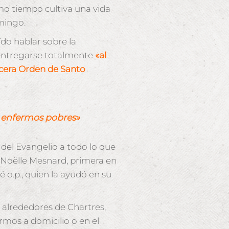
mo tiempo cultiva una vida
omingo.
ído hablar sobre la
a entregarse totalmente
«al
cera Orden de Santo
s enfermos pobres»
 del Evangelio a todo lo que
e, Noëlle Mesnard, primera en
 o.p., quien la ayudó en su
s alrededores de Chartres,
ermos a domicilio o en el