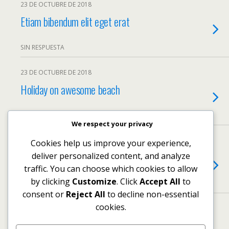
23 DE OCTUBRE DE 2018
Etiam bibendum elit eget erat
SIN RESPUESTA
23 DE OCTUBRE DE 2018
Holiday on awesome beach
SIN RESPUESTA
We respect your privacy
23 DE OCTUBRE DE 2018
Cookies help us improve your experience,
Praesent id justo in neque elementum
deliver personalized content, and analyze
traffic. You can choose which cookies to allow
by clicking
Customize
. Click
Accept All
to
SIN RESPUESTA
consent or
Reject All
to decline non-essential
cookies.
Cargar Más De Esta Categoría…