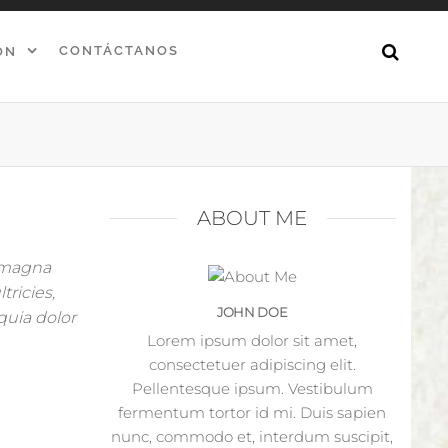
CONTÁCTANOS
ÓN
ABOUT ME
n magna
tricies,
JOHN DOE
quia dolor
Lorem ipsum dolor sit amet,
consectetuer adipiscing elit.
Pellentesque ipsum. Vestibulum
fermentum tortor id mi. Duis sapien
nunc, commodo et, interdum suscipit,