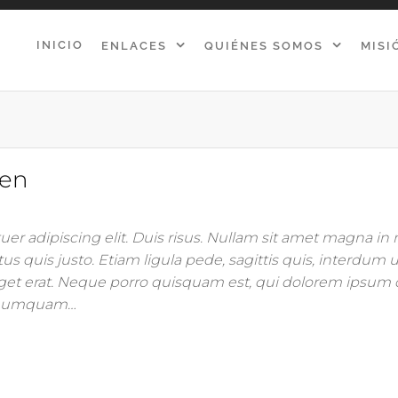
INICIO
ENLACES
QUIÉNES SOMOS
MISI
ven
er adipiscing elit. Duis risus. Nullam sit amet magna i
us quis justo. Etiam ligula pede, sagittis quis, interdum ul
get erat. Neque porro quisquam est, qui dolorem ipsum 
on numquam…