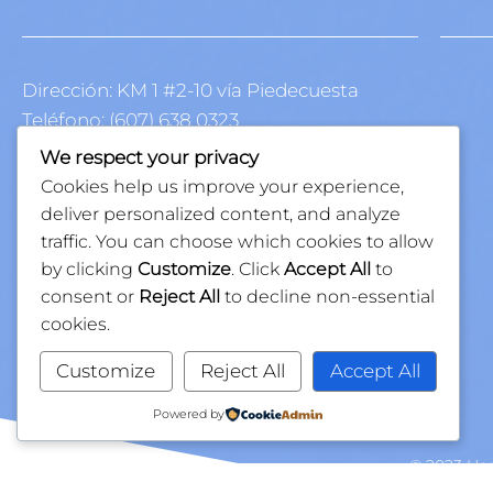
Dirección: KM 1 #2-10 vía Piedecuesta
Teléfono: (607) 638 0323
E-mail: economatoprovincial@laturena.co
We respect your privacy
Cookies help us improve your experience,
deliver personalized content, and analyze
traffic. You can choose which cookies to allow
by clicking
Customize
. Click
Accept All
to
consent or
Reject All
to decline non-essential
cookies.
Customize
Reject All
Accept All
Powered by
© 2023 Her