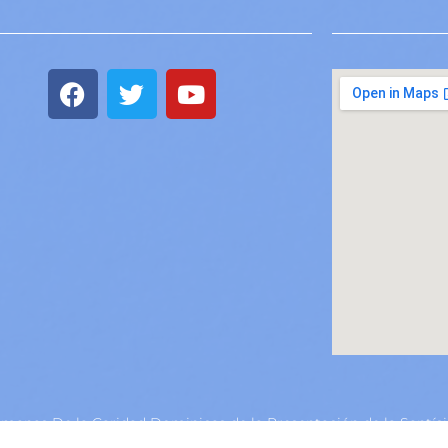
manas De la Caridad Dominicas de la Presentación de la Santís