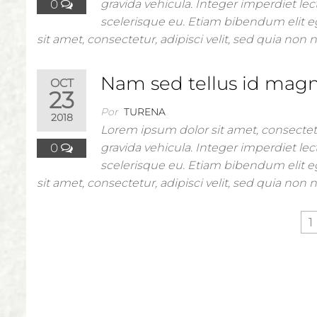
0
gravida vehicula. Integer imperdiet lect
scelerisque eu. Etiam bibendum elit e
sit amet, consectetur, adipisci velit, sed quia n
Nam sed tellus id mag
OCT
23
Por
TURENA
2018
Lorem ipsum dolor sit amet, consectetu
0
gravida vehicula. Integer imperdiet lect
scelerisque eu. Etiam bibendum elit e
sit amet, consectetur, adipisci velit, sed quia n
1