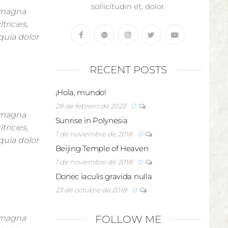
sollicitudin et, dolor.
n magna
tricies,
quia dolor
RECENT POSTS
¡Hola, mundo!
28 de febrero de 2023
0
n magna
Sunrise in Polynesia
tricies,
1 de noviembre de 2018
0
quia dolor
Beijing Temple of Heaven
1 de noviembre de 2018
0
Donec iaculis gravida nulla
23 de octubre de 2018
0
n magna
FOLLOW ME