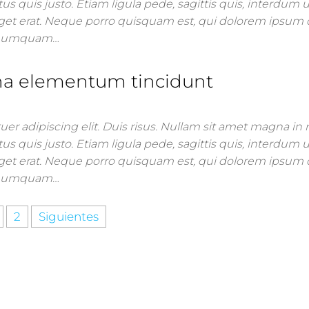
us quis justo. Etiam ligula pede, sagittis quis, interdum ul
get erat. Neque porro quisquam est, qui dolorem ipsum 
on numquam…
na elementum tincidunt
er adipiscing elit. Duis risus. Nullam sit amet magna i
us quis justo. Etiam ligula pede, sagittis quis, interdum ul
get erat. Neque porro quisquam est, qui dolorem ipsum 
on numquam…
2
Siguientes