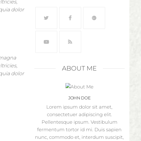
tricies,
quia dolor
n magna
tricies,
ABOUT ME
quia dolor
JOHN DOE
Lorem ipsum dolor sit amet,
consectetuer adipiscing elit.
Pellentesque ipsum. Vestibulum
fermentum tortor id mi. Duis sapien
nunc, commodo et, interdum suscipit,